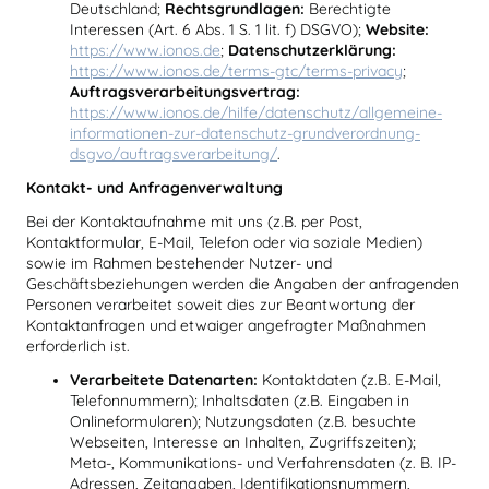
Deutschland;
Rechtsgrundlagen:
Berechtigte
Interessen (Art. 6 Abs. 1 S. 1 lit. f) DSGVO);
Website:
https://www.ionos.de
;
Datenschutzerklärung:
https://www.ionos.de/terms-gtc/terms-privacy
;
Auftragsverarbeitungsvertrag:
https://www.ionos.de/hilfe/datenschutz/allgemeine-
informationen-zur-datenschutz-grundverordnung-
dsgvo/auftragsverarbeitung/
.
Kontakt- und Anfragenverwaltung
Bei der Kontaktaufnahme mit uns (z.B. per Post,
Kontaktformular, E-Mail, Telefon oder via soziale Medien)
sowie im Rahmen bestehender Nutzer- und
Geschäftsbeziehungen werden die Angaben der anfragenden
Personen verarbeitet soweit dies zur Beantwortung der
Kontaktanfragen und etwaiger angefragter Maßnahmen
erforderlich ist.
Verarbeitete Datenarten:
Kontaktdaten (z.B. E-Mail,
Telefonnummern); Inhaltsdaten (z.B. Eingaben in
Onlineformularen); Nutzungsdaten (z.B. besuchte
Webseiten, Interesse an Inhalten, Zugriffszeiten);
Meta-, Kommunikations- und Verfahrensdaten (z. B. IP-
Adressen, Zeitangaben, Identifikationsnummern,