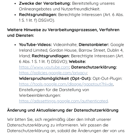
Zwecke der Verarbeitung:
Bereitstellung unseres
Onlineangebotes und Nutzerfreundlichkeit.
Rechtsgrundlagen:
Berechtigte Interessen (Art. 6 Abs.
1 S. 1 lit. f) DSGVO).
Weitere Hinweise zu Verarbeitungsprozessen, Verfahren
und Diensten:
YouTube-Videos:
Videoinhalte;
Dienstanbieter:
Google
Ireland Limited, Gordon House, Barrow Street, Dublin 4,
Irland;
Rechtsgrundlagen:
Berechtigte Interessen (Art.
6 Abs. 1 S. 1 lit. f) DSGVO);
Website:
https://www.youtube.com
;
Datenschutzerklärung:
https://policies.google.com/privacy
;
Widerspruchsmöglichkeit (Opt-Out):
Opt-Out-Plugin:
https://tools.google.com/dlpage/gaoptout?hl=de
,
Einstellungen für die Darstellung von
Werbeeinblendungen:
https://adssettings.google.com/authenticated
.
Änderung und Aktualisierung der Datenschutzerklärung
Wir bitten Sie, sich regelmäßig über den Inhalt unserer
Datenschutzerklärung zu informieren. Wir passen die
Datenschutzerklärung an, sobald die Änderungen der von uns