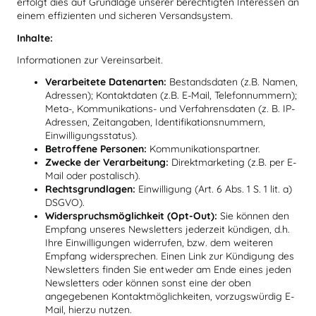
erfolgt dies auf Grundlage unserer berechtigten Interessen an
einem effizienten und sicheren Versandsystem.
Inhalte:
Informationen zur Vereinsarbeit.
Verarbeitete Datenarten:
Bestandsdaten (z.B. Namen,
Adressen); Kontaktdaten (z.B. E-Mail, Telefonnummern);
Meta-, Kommunikations- und Verfahrensdaten (z. B. IP-
Adressen, Zeitangaben, Identifikationsnummern,
Einwilligungsstatus).
Betroffene Personen:
Kommunikationspartner.
Zwecke der Verarbeitung:
Direktmarketing (z.B. per E-
Mail oder postalisch).
Rechtsgrundlagen:
Einwilligung (Art. 6 Abs. 1 S. 1 lit. a)
DSGVO).
Widerspruchsmöglichkeit (Opt-Out):
Sie können den
Empfang unseres Newsletters jederzeit kündigen, d.h.
Ihre Einwilligungen widerrufen, bzw. dem weiteren
Empfang widersprechen. Einen Link zur Kündigung des
Newsletters finden Sie entweder am Ende eines jeden
Newsletters oder können sonst eine der oben
angegebenen Kontaktmöglichkeiten, vorzugswürdig E-
Mail, hierzu nutzen.