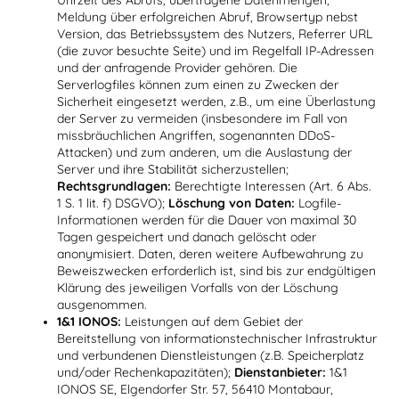
Meldung über erfolgreichen Abruf, Browsertyp nebst
Version, das Betriebssystem des Nutzers, Referrer URL
(die zuvor besuchte Seite) und im Regelfall IP-Adressen
und der anfragende Provider gehören. Die
Serverlogfiles können zum einen zu Zwecken der
Sicherheit eingesetzt werden, z.B., um eine Überlastung
der Server zu vermeiden (insbesondere im Fall von
missbräuchlichen Angriffen, sogenannten DDoS-
Attacken) und zum anderen, um die Auslastung der
Server und ihre Stabilität sicherzustellen;
Rechtsgrundlagen:
Berechtigte Interessen (Art. 6 Abs.
1 S. 1 lit. f) DSGVO);
Löschung von Daten:
Logfile-
Informationen werden für die Dauer von maximal 30
Tagen gespeichert und danach gelöscht oder
anonymisiert. Daten, deren weitere Aufbewahrung zu
Beweiszwecken erforderlich ist, sind bis zur endgültigen
Klärung des jeweiligen Vorfalls von der Löschung
ausgenommen.
1&1 IONOS:
Leistungen auf dem Gebiet der
Bereitstellung von informationstechnischer Infrastruktur
und verbundenen Dienstleistungen (z.B. Speicherplatz
und/oder Rechenkapazitäten);
Dienstanbieter:
1&1
IONOS SE, Elgendorfer Str. 57, 56410 Montabaur,