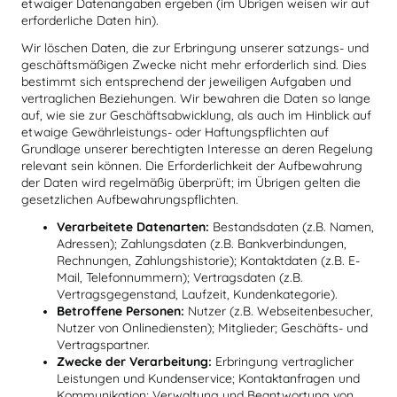
etwaiger Datenangaben ergeben (im Übrigen weisen wir auf
erforderliche Daten hin).
Wir löschen Daten, die zur Erbringung unserer satzungs- und
geschäftsmäßigen Zwecke nicht mehr erforderlich sind. Dies
bestimmt sich entsprechend der jeweiligen Aufgaben und
vertraglichen Beziehungen. Wir bewahren die Daten so lange
auf, wie sie zur Geschäftsabwicklung, als auch im Hinblick auf
etwaige Gewährleistungs- oder Haftungspflichten auf
Grundlage unserer berechtigten Interesse an deren Regelung
relevant sein können. Die Erforderlichkeit der Aufbewahrung
der Daten wird regelmäßig überprüft; im Übrigen gelten die
gesetzlichen Aufbewahrungspflichten.
Verarbeitete Datenarten:
Bestandsdaten (z.B. Namen,
Adressen); Zahlungsdaten (z.B. Bankverbindungen,
Rechnungen, Zahlungshistorie); Kontaktdaten (z.B. E-
Mail, Telefonnummern); Vertragsdaten (z.B.
Vertragsgegenstand, Laufzeit, Kundenkategorie).
Betroffene Personen:
Nutzer (z.B. Webseitenbesucher,
Nutzer von Onlinediensten); Mitglieder; Geschäfts- und
Vertragspartner.
Zwecke der Verarbeitung:
Erbringung vertraglicher
Leistungen und Kundenservice; Kontaktanfragen und
Kommunikation; Verwaltung und Beantwortung von