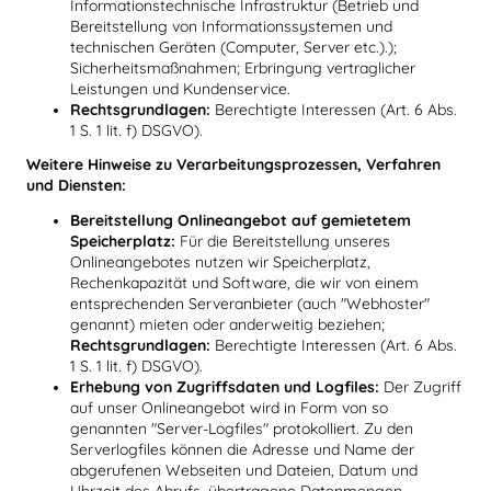
Informationstechnische Infrastruktur (Betrieb und
Bereitstellung von Informationssystemen und
technischen Geräten (Computer, Server etc.).);
Sicherheitsmaßnahmen; Erbringung vertraglicher
Leistungen und Kundenservice.
Rechtsgrundlagen:
Berechtigte Interessen (Art. 6 Abs.
1 S. 1 lit. f) DSGVO).
Weitere Hinweise zu Verarbeitungsprozessen, Verfahren
und Diensten:
Bereitstellung Onlineangebot auf gemietetem
Speicherplatz:
Für die Bereitstellung unseres
Onlineangebotes nutzen wir Speicherplatz,
Rechenkapazität und Software, die wir von einem
entsprechenden Serveranbieter (auch "Webhoster"
genannt) mieten oder anderweitig beziehen;
Rechtsgrundlagen:
Berechtigte Interessen (Art. 6 Abs.
1 S. 1 lit. f) DSGVO).
Erhebung von Zugriffsdaten und Logfiles:
Der Zugriff
auf unser Onlineangebot wird in Form von so
genannten "Server-Logfiles" protokolliert. Zu den
Serverlogfiles können die Adresse und Name der
abgerufenen Webseiten und Dateien, Datum und
Uhrzeit des Abrufs, übertragene Datenmengen,